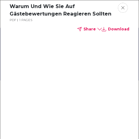
Warum Und Wie Sie Auf
Schedule a demo
Gästebewertungen Reagieren Sollten
PDF
1 PAGES
Share
Download
Home
[Infographic] A First
About
Glance at Travel in 2023
Gallery