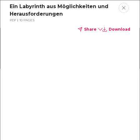
Ein Labyrinth aus Möglichkeiten und
Schedule a demo
Herausforderungen
PDF
10 PAGES
Share
Download
Home
The Impact of Reviews on
Booking Behavior
About
and Reputation
Gallery